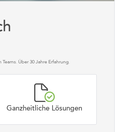
N
ch
 Teams. Über 30 Jahre Erfahrung.
I
i
Ganzheitliche Lösungen